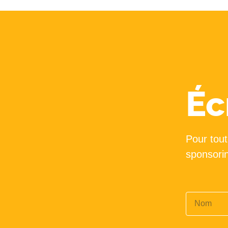
Éc
Pour tou
sponsori