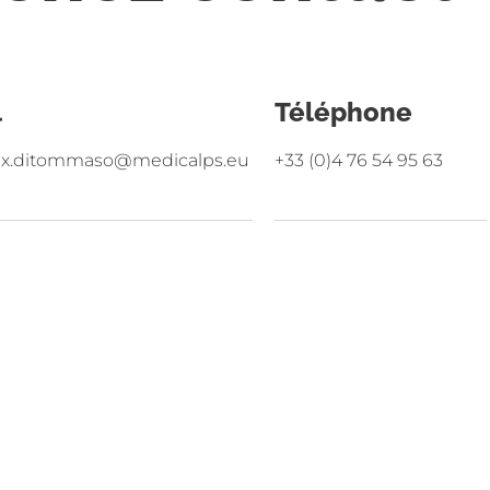
l
Téléphone
x.ditommaso@medicalps.eu
+33 (0)4 76 54 95 63