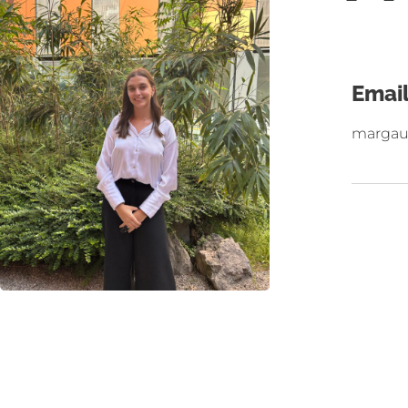
Emai
margau